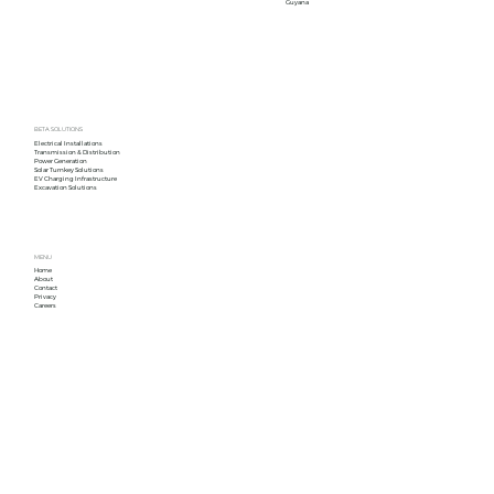
Guyana
BETA SOLUTIONS
Electrical Installations
Transmission & Distribution
Power Generation
Solar Turnkey Solutions
EV Charging Infrastructure
Excavation Solutions
MENU
Home
About
Contact
Privacy
Careers