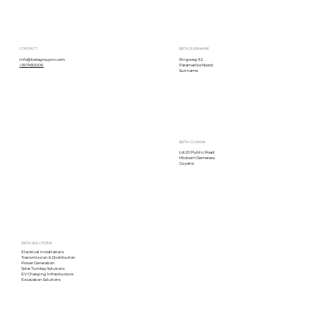
CONTACT
BETA SURINAME
info@betagroupnv.com
Ringweg 92
+597450006
Paramaribo Noord
Suriname
TapaJai Hydro-energie Project
BETA GUYANA
Lot 20 Public Road
Mcdoom Demerara
Guyana
BETA SOLUTIONS
Electrical Installations
Transmission & Distribution
Power Generation
Solar Turnkey Solutions
EV Charging Infrastructure
Excavation Solutions